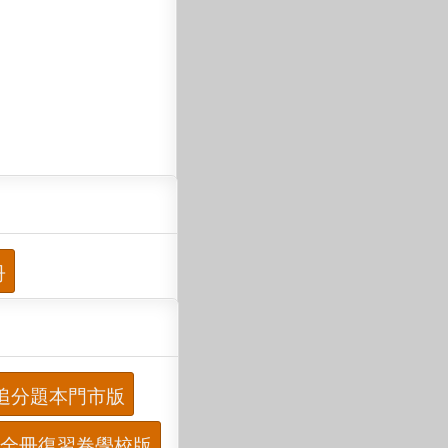
冊
追分題本門市版
全冊復習卷學校版