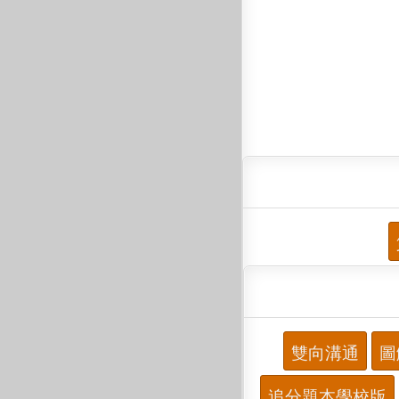
雙向溝通
圖
追分題本學校版