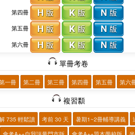
第四冊
第五冊
第六冊
單冊考卷
第一冊
第二冊
第三冊
第四冊
第五冊
第六
複習纇
解 735 輕鬆讀
考前 30 天
暑期1~2冊輔導講義
會考A++自我評量門市版
會考A++題本學校版
半