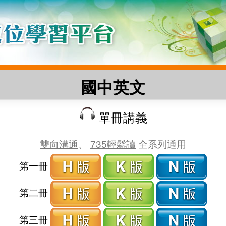
國中英文
單冊講義
雙向溝通
、
735輕鬆讀
全系列通用
第一冊
第二冊
第三冊